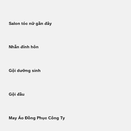
Bỏ
qua
nội
Salon tóc nữ gần đây
dung
Nhẫn đính hôn
Gội dưỡng sinh
Gội đầu
May Áo Đồng Phục Công Ty